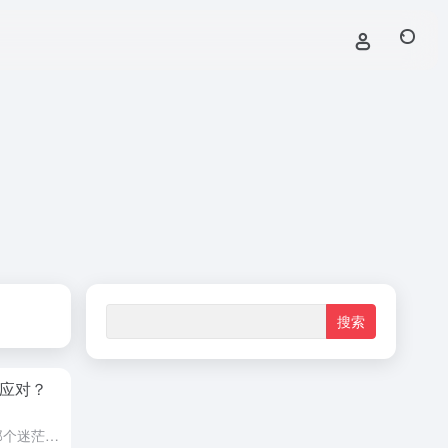
应对？
在情感的海洋里，我们都曾是那个迷茫的航行者，时而风平浪静，时而波涛汹涌。尤其是当原本热络的女人突然不理你时，那种失落和困惑简直能让人抓狂。别急！作为你的情感大师，我来为你揭秘这背后的种种原因，并给出一...