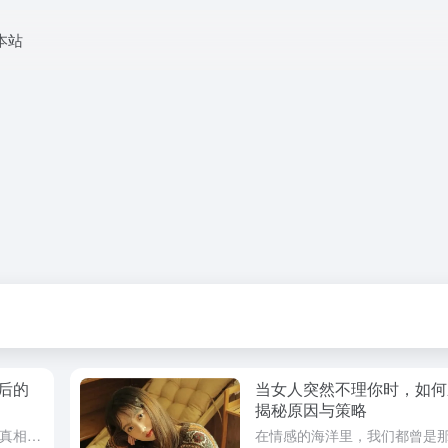
本站
后的
当女人突然不理你时，如何
揭秘原因与策略
相亲女突然不回微信？揭秘背后的真相！ 一、欲擒故纵？可能是个误会！ 套路指数：🌟🌟🌟 核心要点： 欲擒故纵，这招在恋爱兵法里确实存在，但相亲场上，它可能只是个美丽的误会。 情景再现： 你和她相亲之后...